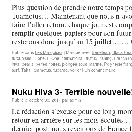
Plus question de prendre notre temps po
Tuamotus… Maintenant que nous n’avo
faire l’aller retour, chaque jour est co
remplir quelques papiers pour son fut
resterons donc jusqu’au 15 juillet… …
Publié dans
Les Marquises
|
Marqué avec
Bénéteau
,
Black Pear
turquoises
,
F-one
,
F-One international
,
first35
,
fishing
,
French P
hiva
,
pearls
,
perles noires
,
plongée sous-marine
,
Polynésie fran
surf
,
Tahiti
,
tuamotus
,
tubarão
,
voilier
|
Un commentaire
Nuku Hiva 3- Terrible nouvelle!
Publié le
octobre 30, 2014
par
admin
La rédaction s’excuse pour ce long mo
retour en arrière sur les mois écoulés…
dernier post, nous revenions de France f