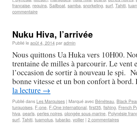
française
,
requins
,
Sailboat
,
samba
,
snorkeling
,
surf
,
Tahiti
,
tua
commentaire
Nuku Hiva, l’arrivée
Publié le
août 4, 2014
par
admin
Nous quittons Ua Huka vers 10H00. No
trentaine de milles à parcourir. Le vent 
l’occasion de sortir à nouveau le spi. 
bonne vitesse et un bon confort à bord
la lecture
→
Publié dans
Les Marquises
|
Marqué avec
Bénéteau
,
Black Pear
turquoises
,
F-one
,
F-One international
,
first35
,
fishing
,
French P
hiva
,
pearls
,
perles noires
,
plongée sous-marine
,
Polynésie fran
surf
,
Tahiti
,
tuamotus
,
tubarão
,
voilier
|
2 commentaires