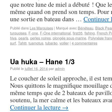
que notre lune de miel a débuté ! Que le
même quand on prend son temps. Pour 
une sortie en bateau dans …
Continuer 
Publié dans
Les Marquises
|
Marqué avec
Bénéteau
,
Black Pear
turquoises
,
F-one
,
F-One international
,
first35
,
fishing
,
French P
hiva
,
pearls
,
perles noires
,
plongée sous-marine
,
Polynésie fran
surf
,
Tahiti
,
tuamotus
,
tubarão
,
voilier
|
4 commentaires
Ua huka – Hane 1/3
Publié le
juillet 16, 2014
par
admin
Le coucher de soleil approche, il est tem
Nous quittons le magnifique mouillag
même temps que de 2 bateaux de pavillon
soutenu, la mer calme et les bateaux ava
Continuer la lecture
→