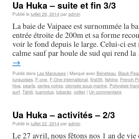
Ua Huka – suite et fin 3/3
Publié le
juillet 29, 2014
par
admin
La baie de Vaipaee est surnommée la bai
entrée étroite de 200m et sa forme rec
voir le fond depuis le large. Celui-ci e
calme sauf par houle de sud qui rend l
→
Publié dans
Les Marquises
|
Marqué avec
Bénéteau
,
Black Pear
turquoises
,
F-one
,
F-One international
,
first35
,
fishing
,
French P
hiva
,
pearls
,
perles noires
,
plongée sous-marine
,
Polynésie fran
surf
,
Tahiti
,
tuamotus
,
tubarão
,
voilier
|
Un commentaire
Ua Huka – activités – 2/3
Publié le
juillet 22, 2014
par
admin
Le 27 avril, nous fêtons nos 1 an de vi