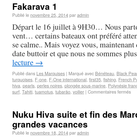
Fakarava 1
Publié le
novembre 25, 2014
par
admin
Départ le 16 juillet à 9H30… Nous par
vent… certains bateaux ont préféré atte
se calme.. Mais voyez vous, maintenant
date buttoir et que nous ne sommes plu
lecture
→
Publié dans
Les Marquises
|
Marqué avec
Bénéteau
,
Black Pear
turquoises
,
F-one
,
F-One international
,
first35
,
fishing
,
French P
hiva
,
pearls
,
perles noires
,
plongée sous-marine
,
Polynésie fran
surf
,
Tahiti
,
tuamotus
,
tubarão
,
voilier
|
Commentaires fermés
Nuku Hiva suite et fin des Ma
grandes vacances
Publié le
novembre 18, 2014
par
admin