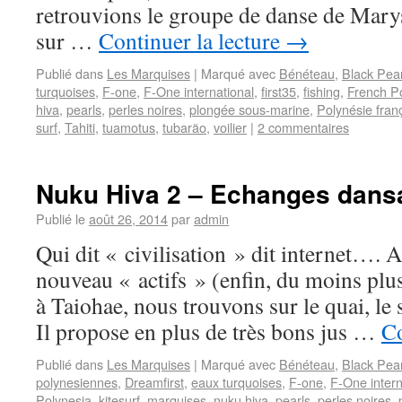
retrouvions le groupe de danse de Marys
sur …
Continuer la lecture
→
Publié dans
Les Marquises
|
Marqué avec
Bénéteau
,
Black Pear
turquoises
,
F-one
,
F-One international
,
first35
,
fishing
,
French P
hiva
,
pearls
,
perles noires
,
plongée sous-marine
,
Polynésie fran
surf
,
Tahiti
,
tuamotus
,
tubarão
,
voilier
|
2 commentaires
Nuku Hiva 2 – Echanges dans
Publié le
août 26, 2014
par
admin
Qui dit « civilisation » dit internet…. 
nouveau « actifs » (enfin, du moins plus
à Taiohae, nous trouvons sur le quai, le
Il propose en plus de très bons jus …
Co
Publié dans
Les Marquises
|
Marqué avec
Bénéteau
,
Black Pear
polynesiennes
,
Dreamfirst
,
eaux turquoises
,
F-one
,
F-One intern
Polynesia
,
kitesurf
,
marquises
,
nuku hiva
,
pearls
,
perles noires
,