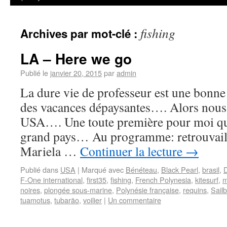
fishing
Archives par mot-clé :
LA – Here we go
Publié le
janvier 20, 2015
par
admin
La dure vie de professeur est une bonne 
des vacances dépaysantes…. Alors nous v
USA…. Une toute première pour moi qui 
grand pays… Au programme: retrouvaille
Mariela …
Continuer la lecture
→
Publié dans
USA
|
Marqué avec
Bénéteau
,
Black Pearl
,
brasil
,
D
F-One international
,
first35
,
fishing
,
French Polynesia
,
kitesurf
,
m
noires
,
plongée sous-marine
,
Polynésie française
,
requins
,
Sail
tuamotus
,
tubarão
,
voilier
|
Un commentaire