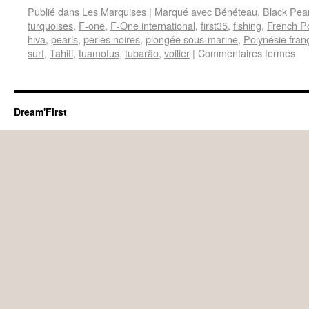
Publié dans
Les Marquises
|
Marqué avec
Bénéteau
,
Black Pear
turquoises
,
F-one
,
F-One international
,
first35
,
fishing
,
French P
hiva
,
pearls
,
perles noires
,
plongée sous-marine
,
Polynésie fran
surf
,
Tahiti
,
tuamotus
,
tubarão
,
voilier
|
Commentaires fermés
Dream'First