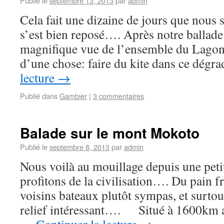
Publié le
septembre 13, 2013
par
admin
Cela fait une dizaine de jours que nous
s’est bien reposé…. Après notre ballade
magnifique vue de l’ensemble du Lagon
d’une chose: faire du kite dans ce dég
lecture
→
Publié dans
Gambier
|
3 commentaires
Balade sur le mont Mokoto
Publié le
septembre 8, 2013
par
admin
Nous voilà au mouillage depuis une pe
profitons de la civilisation…. Du pain fr
voisins bateaux plutôt sympas, et surtout
relief intéressant…. Situé à 1600km a