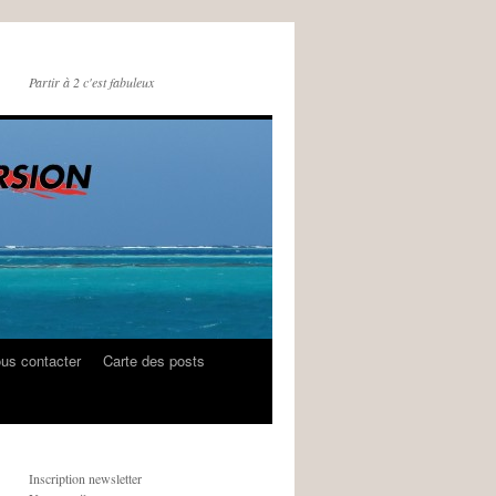
Partir à 2 c'est fabuleux
us contacter
Carte des posts
Inscription newsletter