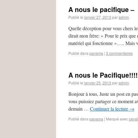
A nous le pacifique –
Publié le
janvier 27, 2013
par
admin
Quelle déception pour vous chers 
dirait mon frère: « Pour le prix que 
matériel qui fonctionne »….. Mais v
Publié dans
panama
|
3 commentaires
A nous le Pacifique!!!
Publié le
janvier 25, 2013
par
admin
Bonjour à tous, Juste un post en pa
vous puissiez partager ce moment av
demain …
Continuer la lecture
→
Publié dans
panama
|
Marqué avec
canal