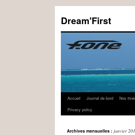
Dream'First
Accueil
Journal de bord
Nos itiné
Privacy policy
janvier 20
Archives mensuelles :