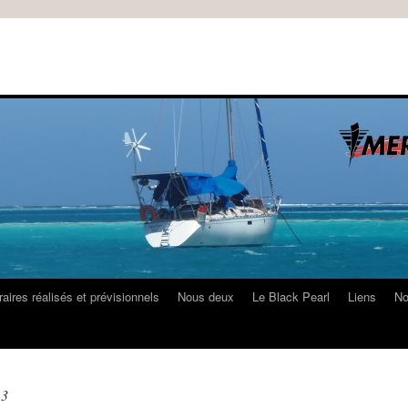
raires réalisés et prévisionnels
Nous deux
Le Black Pearl
Liens
No
13