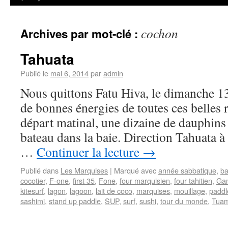
cochon
Archives par mot-clé :
Tahuata
Publié le
mai 6, 2014
par
admin
Nous quittons Fatu Hiva, le dimanche 13
de bonnes énergies de toutes ces belles 
départ matinal, une dizaine de dauphin
bateau dans la baie. Direction Tahuata à
…
Continuer la lecture
→
Publié dans
Les Marquises
|
Marqué avec
année sabbatique
,
ba
cocotier
,
F-one
,
first 35
,
Fone
,
four marquisien
,
four tahitien
,
Ga
kitesurf
,
lagon
,
lagoon
,
lait de coco
,
marquises
,
mouillage
,
paddl
sashimi
,
stand up paddle
,
SUP
,
surf
,
sushi
,
tour du monde
,
Tuam