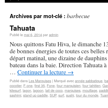
barbecue
Archives par mot-clé :
Tahuata
Publié le
mai 6, 2014
par
admin
Nous quittons Fatu Hiva, le dimanche 13
de bonnes énergies de toutes ces belles 
départ matinal, une dizaine de dauphin
bateau dans la baie. Direction Tahuata à
…
Continuer la lecture
→
Publié dans
Les Marquises
|
Marqué avec
année sabbatique
,
ba
cocotier
,
F-one
,
first 35
,
Fone
,
four marquisien
,
four tahitien
,
Ga
kitesurf
,
lagon
,
lagoon
,
lait de coco
,
marquises
,
mouillage
,
paddl
sashimi
,
stand up paddle
,
SUP
,
surf
,
sushi
,
tour du monde
,
Tuam