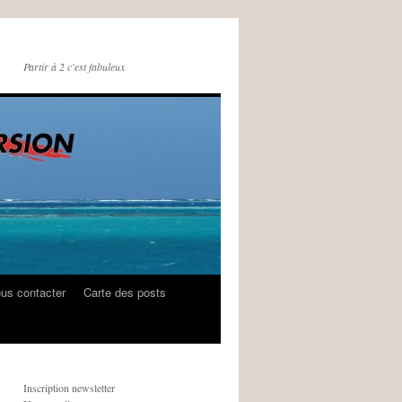
Partir à 2 c'est fabuleux
us contacter
Carte des posts
Inscription newsletter