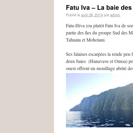
Fatu Iva – La baie de
Publié le
avril 28, 2014
par
admin
Fatu-Hiva (ou plutôt Fatu Iva de son
partie des îles du groupe Sud des 
Tahuata et Mohotani.
Ses falaises escarpées la rende peu f
deux baies (Hanavave et Omoa) peu 
ouest offrent un mouillage abrité d