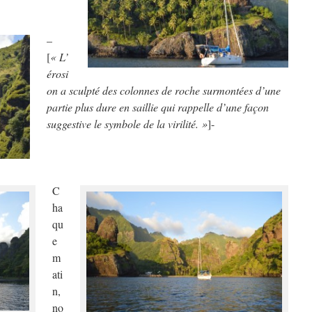
–
[
« L’
érosi
on a sculpté des colonnes de roche surmontées d’une
partie plus dure en saillie qui rappelle d’une façon
suggestive le symbole de la virilité. »
]-
C
ha
qu
e
m
ati
n,
no