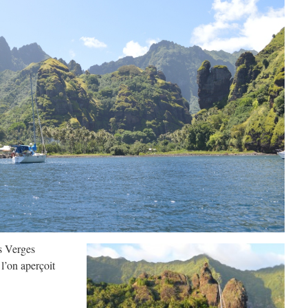
es Verges
l’on aperçoit