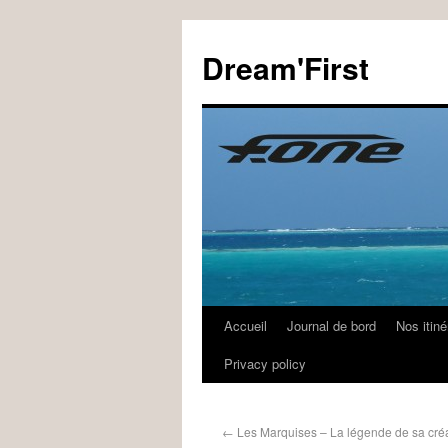
Dream'First
Accueil
Journal de bord
Nos itiné
Privacy policy
←
Les Marquises – La légende de sa cré