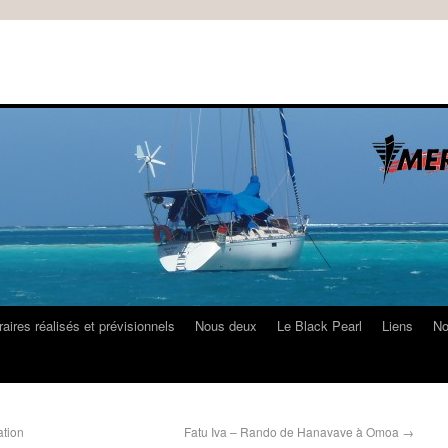
raires réalisés et prévisionnels
Nous deux
Le Black Pearl
Liens
No
ation
Fatu Iva – Rando de Hanavave à Omoa
→