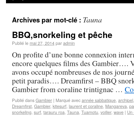
Tauna
Archives par mot-clé :
BBQ,snorkeling et pêche
Publié le
mai 27, 2014
par
admin
On profite d’une bonne connexion inter
encore quelques films des Gambier…. 
avons occupé nombreuses de nos journée
petit paradis…. Dreamfirst – BBQ snork
Gambier from coraline trintignac …
Co
Publié dans
Gambier
|
Marqué avec
année sabbatique
,
archipel
Dreamfirst
,
Gambier
,
kitesurf
,
laurent et coraline
,
Mangareva
,
pa
snorkeling
,
surf
,
tarauru roa
,
Tauna
,
Tuamotu
,
voilier
,
wave
|
Un 