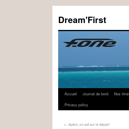
Dream'First
Accueil
Journal de bord
Nos itiné
Privacy policy
←
Apéro, on est sur le départ