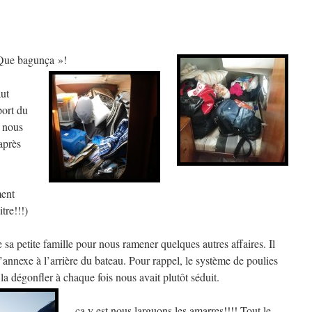
 Que bagunça »!
aut
port du
 nous
après
ment
tre!!!)
sa petite famille pour nous ramener quelques autres affaires. Il
nnexe à l’arrière du bateau. Pour rappel, le système de poulies
la dégonfler à chaque fois nous avait plutôt séduit.
ça y est nous larguons les amarres!!!! Tout le