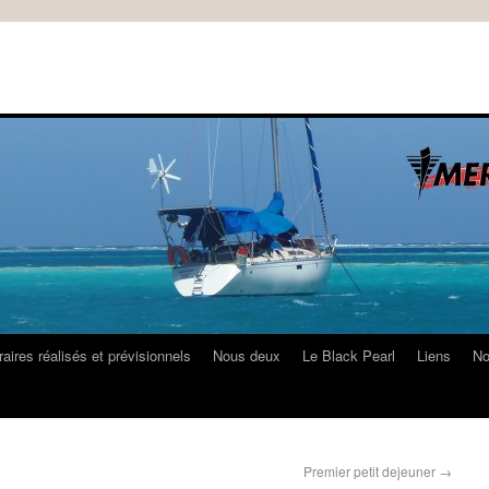
raires réalisés et prévisionnels
Nous deux
Le Black Pearl
Liens
No
Premier petit dejeuner
→