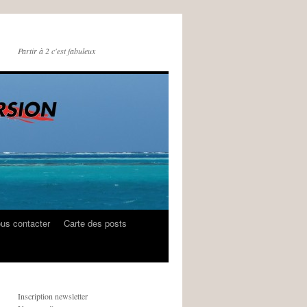
Partir à 2 c'est fabuleux
us contacter
Carte des posts
Inscription newsletter