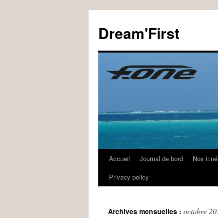
Dream'First
Accueil
Journal de bord
Nos itiné
Privacy policy
octobre 20
Archives mensuelles :