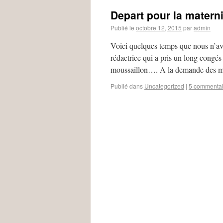
Depart pour la materni
Publié le
octobre 12, 2015
par
admin
Voici quelques temps que nous n’av
rédactrice qui a pris un long congé
moussaillon…. A la demande de
Publié dans
Uncategorized
|
5 commentai