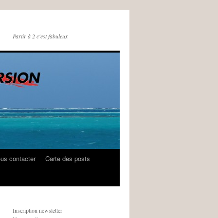
Partir à 2 c'est fabuleux
us contacter
Carte des posts
Inscription newsletter