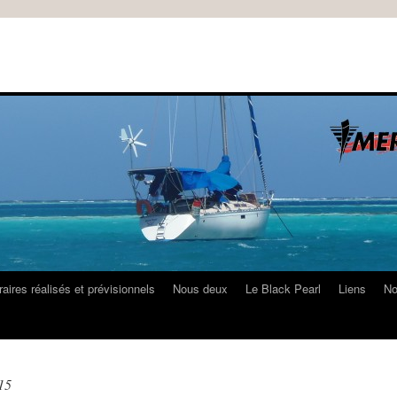
raires réalisés et prévisionnels
Nous deux
Le Black Pearl
Liens
No
15