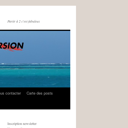
Partir à 2 c'est fabuleux
us contacter
Carte des posts
Inscription newsletter