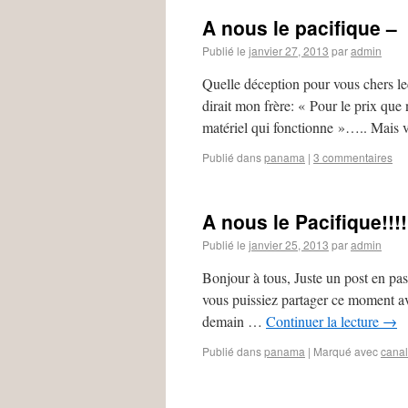
A nous le pacifique –
Publié le
janvier 27, 2013
par
admin
Quelle déception pour vous chers 
dirait mon frère: « Pour le prix que 
matériel qui fonctionne »….. Mais v
Publié dans
panama
|
3 commentaires
A nous le Pacifique!!!
Publié le
janvier 25, 2013
par
admin
Bonjour à tous, Juste un post en pa
vous puissiez partager ce moment av
demain …
Continuer la lecture
→
Publié dans
panama
|
Marqué avec
canal