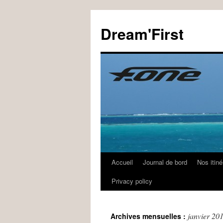
Dream'First
Accueil
Journal de bord
Nos itiné
Privacy policy
janvier 20
Archives mensuelles :