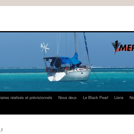
raires réalisés et prévisionnels
Nous deux
Le Black Pearl
Liens
No
13