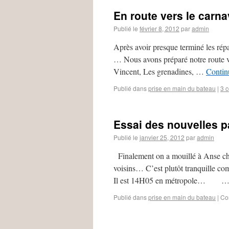
En route vers le carnav
Publié le
février 8, 2012
par
admin
Après avoir presque terminé les répar
… Nous avons préparé notre route ve
Vincent, Les grenadines, …
Continu
Publié dans
prise en main du bateau
|
3 
Essai des nouvelles 
Publié le
janvier 25, 2012
par
admin
Finalement on a mouillé à Anse chau
voisins… C’est plutôt tranquille co
Il est 14H05 en métropole… 
Publié dans
prise en main du bateau
|
Co