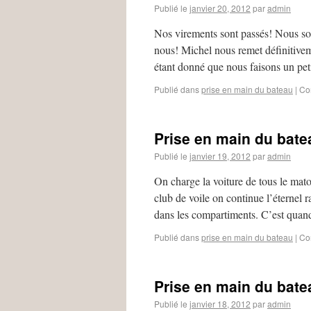
Publié le
janvier 20, 2012
par
admin
Nos virements sont passés! Nous so
nous! Michel nous remet définitiveme
étant donné que nous faisons un pe
Publié dans
prise en main du bateau
|
Co
Prise en main du bate
Publié le
janvier 19, 2012
par
admin
On charge la voiture de tous le m
club de voile on continue l’éternel
dans les compartiments. C’est qu
Publié dans
prise en main du bateau
|
Co
Prise en main du bate
Publié le
janvier 18, 2012
par
admin