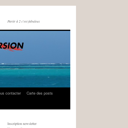
Partir à 2 c'est fabuleux
us contacter
Carte des posts
Inscription newsletter