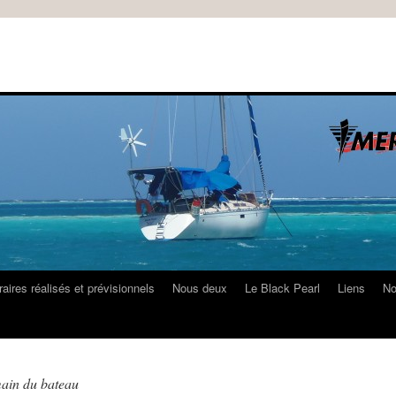
raires réalisés et prévisionnels
Nous deux
Le Black Pearl
Liens
No
main du bateau