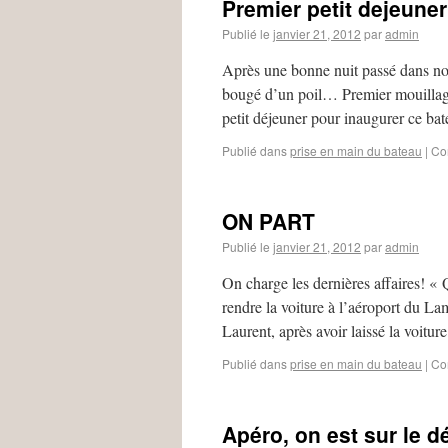
Premier petit dejeuner
Publié le
janvier 21, 2012
par
admin
Après une bonne nuit passé dans not
bougé d’un poil… Premier mouillag
petit déjeuner pour inaugurer ce b
Publié dans
prise en main du bateau
|
Co
ON PART
Publié le
janvier 21, 2012
par
admin
On charge les dernières affaires! «
rendre la voiture à l’aéroport du 
Laurent, après avoir laissé la voitu
Publié dans
prise en main du bateau
|
Co
Apéro, on est sur le d