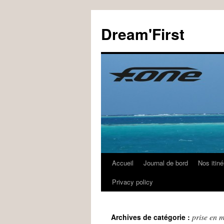
Dream'First
Accueil
Journal de bord
Nos itiné
Privacy policy
prise en 
Archives de catégorie :