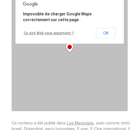
Ce contenu a été publié dans
Les Marquises
, avec comme mot(s
brasil
,
Dreamfirst
,
eaux turquoises
,
F-one
,
F-One international
,
f