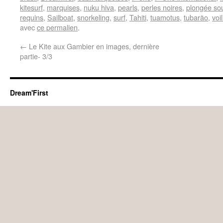
kitesurf
,
marquises
,
nuku hiva
,
pearls
,
perles noires
,
plongée so
requins
,
Sailboat
,
snorkeling
,
surf
,
Tahiti
,
tuamotus
,
tubarão
,
voil
avec
ce permalien
.
←
Le Kite aux Gambier en images, dernière
partie- 3/3
Dream'First