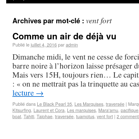
vent fort
Archives par mot-clé :
Comme un air de déjà vu
Publié le
juillet 4, 2016
par
admin
Dimanche midi, le vent ne cesse de for
barre noire à l’horizon laisse présage
Mais vers 15H, toujours rien… Le capit
: « on ne mettrait pas la trinquette au 
lecture
→
Publié dans
Le Black Pearl 35
,
Les Marquises
,
traversée
|
Marq
Kitsurfing
,
Laurent et Cora
,
Les marquises
,
Mara'amu
,
pacifique
boat
,
Tahiti
,
Taiohae
,
traversée
,
tuamotus
,
vent fort
|
2 comment