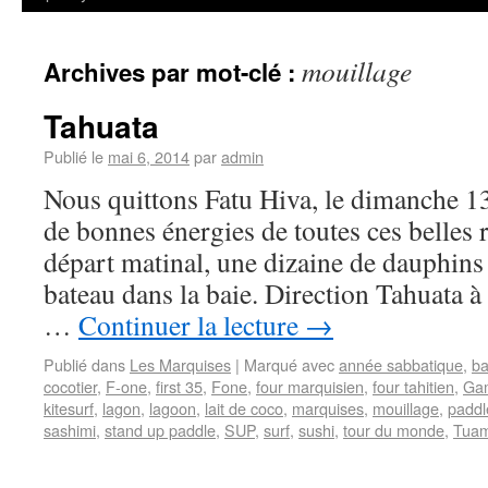
mouillage
Archives par mot-clé :
Tahuata
Publié le
mai 6, 2014
par
admin
Nous quittons Fatu Hiva, le dimanche 13
de bonnes énergies de toutes ces belles 
départ matinal, une dizaine de dauphin
bateau dans la baie. Direction Tahuata à
…
Continuer la lecture
→
Publié dans
Les Marquises
|
Marqué avec
année sabbatique
,
ba
cocotier
,
F-one
,
first 35
,
Fone
,
four marquisien
,
four tahitien
,
Ga
kitesurf
,
lagon
,
lagoon
,
lait de coco
,
marquises
,
mouillage
,
paddl
sashimi
,
stand up paddle
,
SUP
,
surf
,
sushi
,
tour du monde
,
Tuam