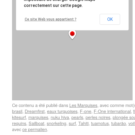
Ce contenu a été publié dans
Les Marquises
, avec comme mot(s
brasil
,
Dreamfirst
,
eaux turquoises
,
F-one
,
F-One international
,
f
kitesurf
,
marquises
,
nuku hiva
,
pearls
,
perles noires
,
plongée so
requins
,
Sailboat
,
snorkeling
,
surf
,
Tahiti
,
tuamotus
,
tubarão
,
voil
avec
ce permalien
.